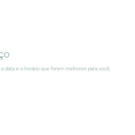
ais de aula
Aula avulsa
Planos
iço
e a data e o horário que forem melhores para você.